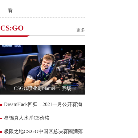
看
CS:GO
更多
CSGO职业哥blameF，赛场
DreamHack回归，2021一月公开赛淘
盘锦真人水弹CS价格
极限之地CS:GO中国区总决赛圆满落