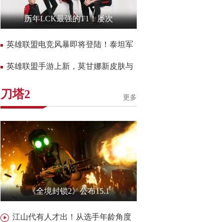
历年LCK最强的T1！屡次
英雄联盟电竞风暴即将登陆！泰坦军
英雄联盟手游上新，莫甘娜新皮肤与
刀塔2
更多
《全境封锁2》公布15.1
江山代有人才出！从选手年龄角度