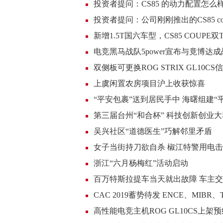
投资者提问：CS85 的动力配置怎么
投资者提问：公司刚刚推出的CS85 coup
新增1.5T国六车型，CS85 COUPE
电竞黑马战队5power宣布与竟博
双侧板可更换ROG STRIX GL10
上虞闲置农房项目沪上收获惊喜
“平安包裹”送到居民手中 海曙组建“
第三届台州“和合杯” 科技创新创业
吴兴社区“道德医生”巧解邻里矛盾
女子当街持刀欲自杀 椒江特警用电
浙江“六月杨梅红”活动启动
百万特斯拉提车当天就出故障 车主交
CAC 2019蓄势待发 ENCE、MIBR
高性能电竞主机ROG GL10CS上