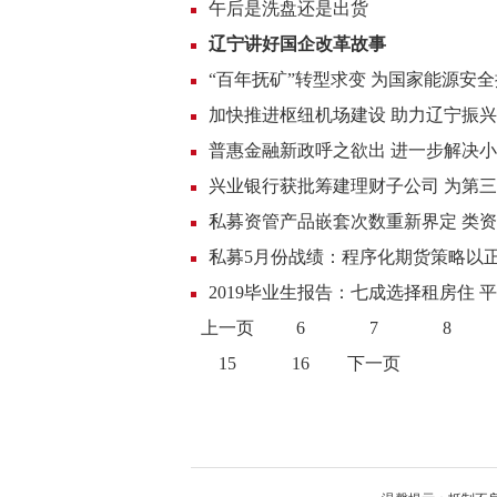
午后是洗盘还是出货
辽宁讲好国企改革故事
“百年抚矿”转型求变 为国家能源安
加快推进枢纽机场建设 助力辽宁振
普惠金融新政呼之欲出 进一步解决
兴业银行获批筹建理财子公司 为第
私募资管产品嵌套次数重新界定 类
私募5月份战绩：程序化期货策略以
2019毕业生报告：七成选择租房住 平
上一页
6
7
8
15
16
下一页